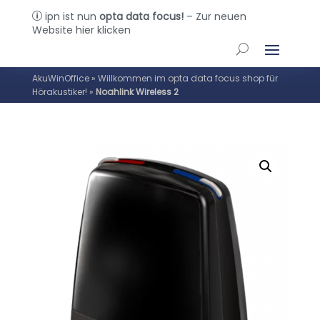
ipn ist nun
opta data focus!
– Zur neuen
p
Website hier klicken
AkuWinOffice
»
Willkommen im opta data focus shop für
Hörakustiker!
»
Noahlink Wireless 2