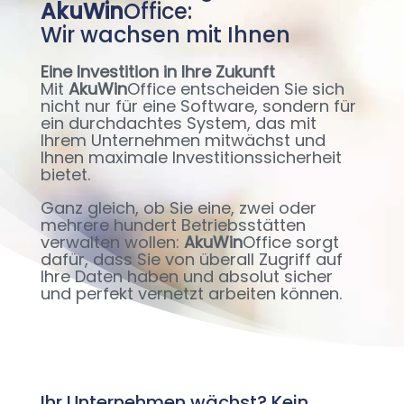
AkuWin
Office:
Wir wachsen mit Ihnen
Eine Investition in Ihre Zukunft
Mit
AkuWin
Office entscheiden Sie sich
nicht nur für eine Software, sondern für
ein durchdachtes System, das mit
Ihrem Unternehmen mitwächst und
Ihnen maximale Investitionssicherheit
bietet.
Ganz gleich, ob Sie eine, zwei oder
mehrere hundert Betriebsstätten
verwalten wollen:
AkuWin
Office sorgt
dafür, dass Sie von überall Zugriff auf
Ihre Daten haben und absolut sicher
und perfekt vernetzt arbeiten können.
Ihr Unternehmen wächst? Kein