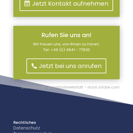
Jetzt Kontakt aufnehmen
Rufen Sie uns an!
Wir freuen uns, von Ihnen zu hören:
Tel: +49 (0) 4841 - 77930
Jetzt bei uns anrufen
Bildnachweis: @contrastwerkstatt – stock.adobe.com
Rechtliches
Datenschutz