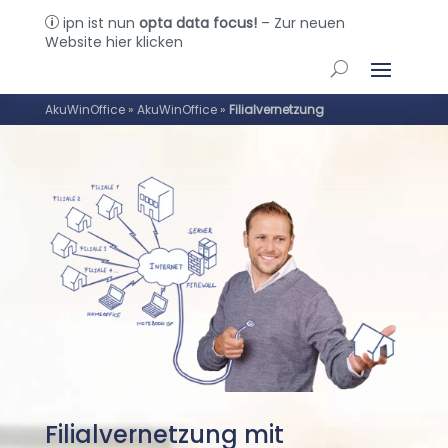
ipn ist nun
opta data focus!
– Zur neuen
p
Website hier klicken
AkuWinOffice
»
AkuWinOffice
»
Filialvernetzung
Filialvernetzung mit