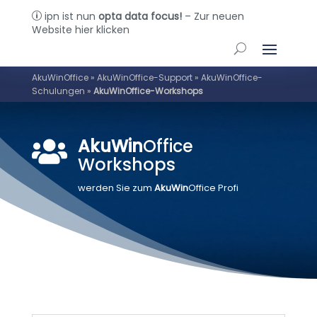
ipn ist nun
opta data focus!
– Zur neuen
p
Website hier klicken
AkuWinOffice
»
AkuWinOffice-Support
»
AkuWinOffice-
Schulungen
»
AkuWinOffice-Workshops
AkuWin
Office

Workshops
werden Sie zum
AkuWin
Office Profi